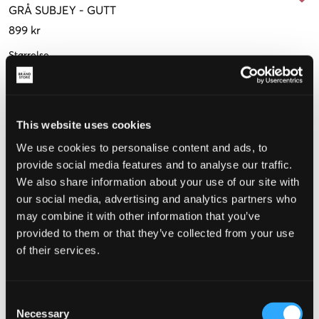
GRÅ
SUBJEY
-
GUTT
899 kr
Størrelse
10 år
12 år
14 år
16 år
142 cm
150 cm
158 cm
166 cm
This website uses cookies
We use cookies to personalise content and ads, to
Opplevd størrelse
provide social media features and to analyse our traffic.
We also share information about your use of our site with
Liten
Riktig
Stor
our social media, advertising and analytics partners who
STØRRELSESTABELL
may combine it with other information that you’ve
provided to them or that they’ve collected from your use
VELG EN STØRRELSE
of their services.
Rask levering
Consent
Fri frakt over 999 kr
Necessary
Selection
Retur- og bytterett i 60 dager