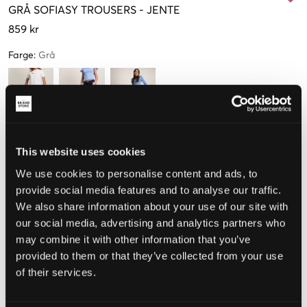
GRÅ
SOFIASY TROUSERS
-
JENTE
859 kr
Farge
:
Grå
Størrelse
This website uses cookies
We use cookies to personalise content and ads, to
128 cm
140 cm
152 cm
164 cm
176 cm
provide social media features and to analyse our traffic.
We also share information about your use of our site with
our social media, advertising and analytics partners who
Opplevd størrelse
may combine it with other information that you’ve
provided to them or that they’ve collected from your use
Liten
Riktig
Stor
of their services.
STØRRELSESTABELL