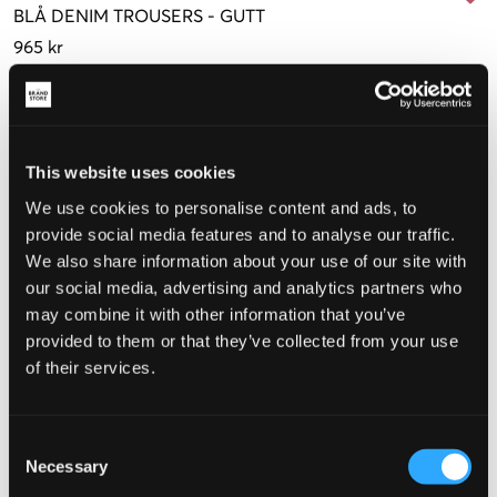
BLÅ
DENIM TROUSERS
-
GUTT
965 kr
Størrelse
10 år
12 år
14 år
16 år
(138 cm)
(150 cm)
(162 cm)
(174 cm)
This website uses cookies
We use cookies to personalise content and ads, to
provide social media features and to analyse our traffic.
Opplevd størrelse
We also share information about your use of our site with
Liten
Riktig
Stor
our social media, advertising and analytics partners who
may combine it with other information that you’ve
STØRRELSESTABELL
provided to them or that they’ve collected from your use
of their services.
VELG EN STØRRELSE
Consent
Rask levering
Necessary
Selection
Fri frakt over 999 kr
Retur- og bytterett i 60 dager